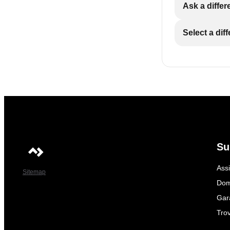
Manuale con mo
Ask a differ
Dometic Mini 
Select a dif
Altezza (mm): 
Larghezza (mm
Spessore del t
Manuale con St
Dometic Micro
Altezza (mm): 
Larghezza (mm
Spessore del te
Manuale con l
Su
Ass
Sitemap
Dom
Gar
Trov