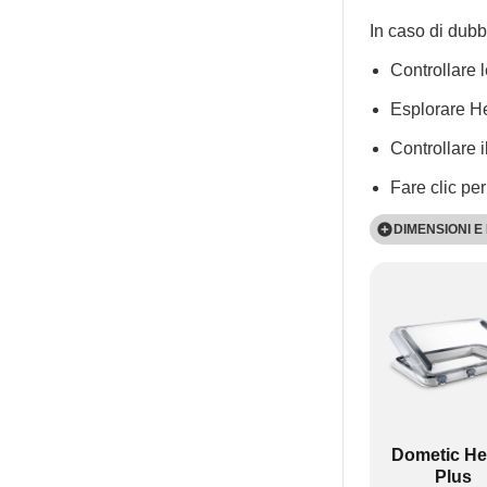
In caso di dubb
Controllare 
Esplorare H
Controllare 
Fare clic pe
DIMENSIONI E
Dometic Heki 
Altezza (mm): 
Larghezza (mm
Spessore del te
Manuale con m
Dometic Mini 
Altezza (mm): 
Dometic He
Larghezza (mm
Plus