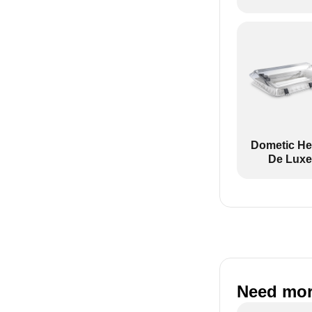
Spessore del t
Manuale con m
Dometic Midi 
Altezza (mm): 
Larghezza (mm
Spessore del te
Manuale con m
Dometic He
Dometic Heki 
De Luxe
Altezza (mm): 
Larghezza (mm
Spessore del te
Manuale con mo
Dometic Heki 
Altezza (mm): 
Larghezza (mm
Need mor
Spessore del te