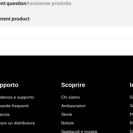
ntanti a gas.
ent question
Assistente prodotto
Heki S
ferent product
400
): 400
etto 23 - 42 mm o 43 - 60 mm.
and out.
 Heki
280
): 280
tto a seconda dell'SKU del kit di installazione.
eva a mano.
pporto
Scoprire
I
istenza e supporto
Chi siamo
G
ande frequenti
Ambasciatori
S
anzia
Storie
P
are un distributore
Notizie
R
Spettacoli e mostre
G