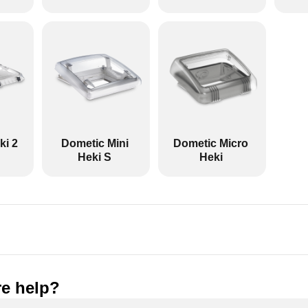
etto 25 - 42 mm o 43 - 60 mm.
anovella.
Heki Style
500
): 700
tto a seconda dell'SKU del kit di installazione.
anovella.
ki 2
Dometic Mini
Dometic Micro
2
Heki S
Heki
655
): 960
tto a seconda dell'SKU del kit di installazione.
ntanti a gas.
2 De Luxe
655
): 960
e help?
tto a seconda dell'SKU del kit di installazione.