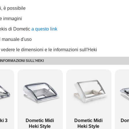
i, è possibile
le immagini
ekis di Dometic
a questo link
il manuale d'uso
r vedere le dimensioni e le informazioni sull'Heki
 INFORMAZIONI SULL'HEKI
3 Plus
655
): 960
tto a seconda dell'SKU del kit di installazione.
anovella.
Heki Style
400
ki 3
Dometic Midi
Dometic Midi
Dom
): 400
Heki Style
Heki Style