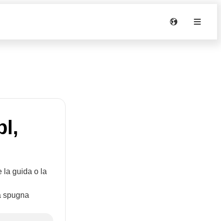
bl,
e la guida o la
na spugna