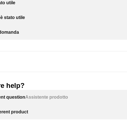
to utile
 stato utile
a domanda
e help?
ent question
Assistente prodotto
ferent product