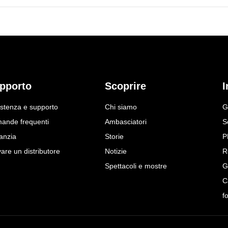
pporto
Scoprire
I
istenza e supporto
Chi siamo
G
ande frequenti
Ambasciatori
S
anzia
Storie
P
are un distributore
Notizie
R
Spettacoli e mostre
G
C
f