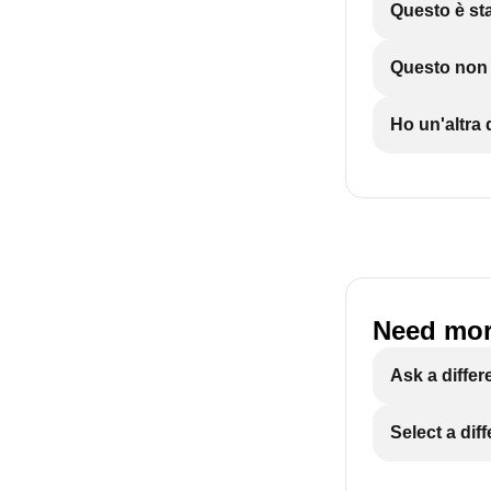
Questo è sta
Questo non è
Ho un'altr
Need mor
Ask a differ
Select a dif