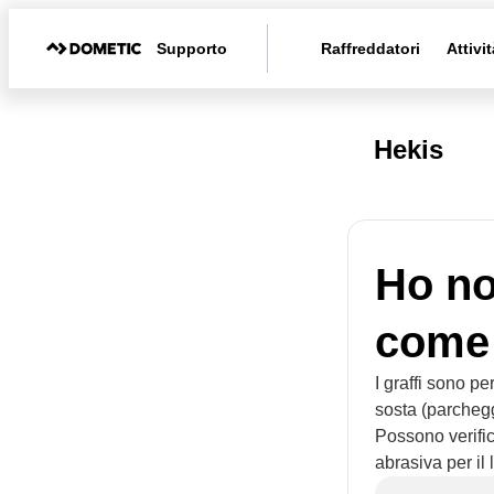
Supporto
Raffreddatori
Attivit
Hekis
Ho not
come 
I graffi sono pe
sosta (parchegg
Possono verific
abrasiva per il