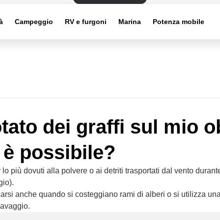
à
Campeggio
RV e furgoni
Marina
Potenza mobile
ato dei graffi sul mio o
è possibile?
r lo più dovuti alla polvere o ai detriti trasportati dal vento durant
io).
arsi anche quando si costeggiano rami di alberi o si utilizza u
 lavaggio.