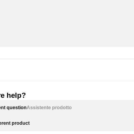
e help?
ent question
Assistente prodotto
ferent product