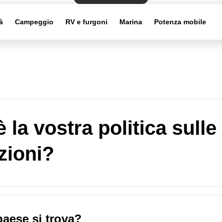
à
Campeggio
RV e furgoni
Marina
Potenza mobile
 la vostra politica sulle
zioni?
paese si trova?