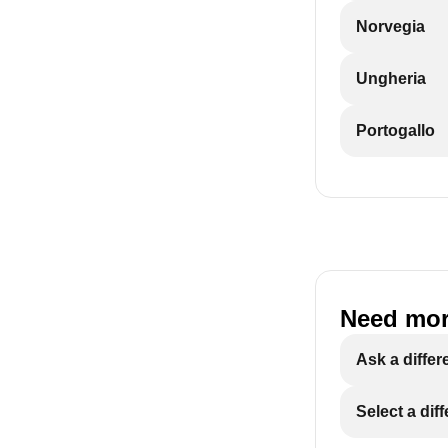
Norvegia
Ungheria
Portogallo
Need mor
Ask a differ
Select a dif