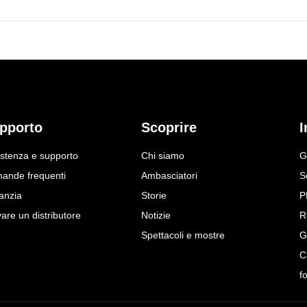
pporto
Scoprire
I
istenza e supporto
Chi siamo
G
ande frequenti
Ambasciatori
S
anzia
Storie
P
are un distributore
Notizie
R
Spettacoli e mostre
G
C
f