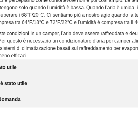
 che percepiamo come confortevole non è poi così ampio. Le tem
tengono solo quando l'umidità è bassa. Quando l'aria è umida, 
uperare i 68°F/20°C. Ci sentiamo più a nostro agio quando la 
resa tra 64°F/18°C e 72°F/22°C e l'umidità è compresa tra il 4
te condizioni in un camper, l'aria deve essere raffreddata e deum
Per questo è necessario un condizionatore d'aria per camper al
sistemi di climatizzazione basati sul raffreddamento per evapora
meno efficaci.
to utile
 stato utile
a domanda