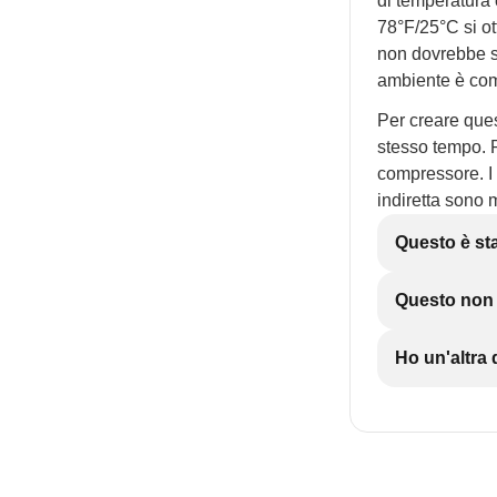
di temperatura
78°F/25°C si ot
non dovrebbe s
ambiente è comp
Per creare ques
stesso tempo. 
compressore. I 
indiretta sono 
Questo è sta
Questo non è
Ho un'altr