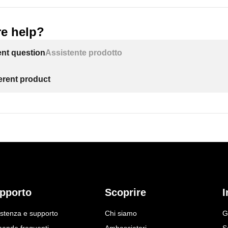
e help?
ent question
Assistente prodotto
ferent product
pporto
Scoprire
I
istenza e supporto
Chi siamo
G