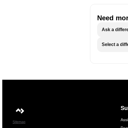
Need mor
Ask a differ
Select a dif
Su
Ass
Sitemap