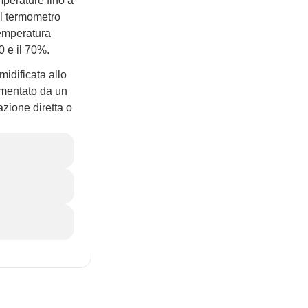
perature fino a
il termometro
temperatura
0 e il 70%.
idificata allo
imentato da un
zione diretta o