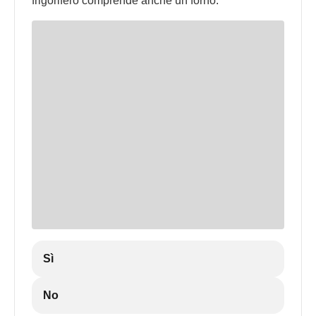
frigorifero comprende anche un forno.
Sì
No