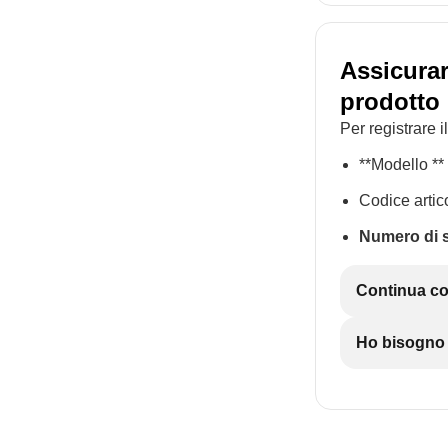
Assicurar
prodotto 
Per registrare 
**Modello **
Codice artic
Numero di s
Continua con
Ho bisogno d