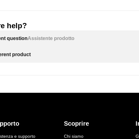
e help?
ent question
Assistente prodotto
ferent product
pporto
Scoprire
I
istenza e supporto
Chi siamo
G