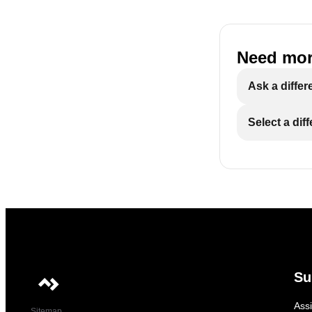
Need mor
Ask a differ
Select a dif
Su
Ass
Sitemap