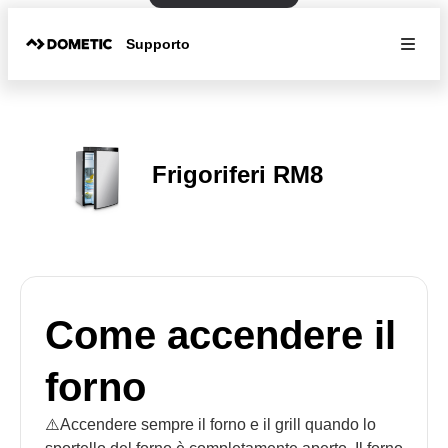
Supporto
Frigoriferi RM8
Come accendere il
forno
⚠️Accendere sempre il forno e il grill quando lo