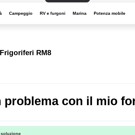
à
Campeggio
RV e furgoni
Marina
Potenza mobile
Frigoriferi RM8
 problema con il mio fo
 soluzione