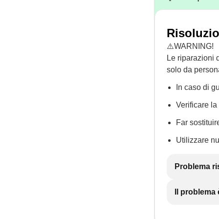
Risoluzio
⚠️WARNING!
Le riparazioni 
solo da persona
In caso di g
Verificare l
Far sostituir
Utilizzare n
Problema ri
Il problema