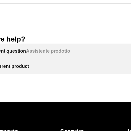
e help?
ent question
Assistente prodotto
ferent product