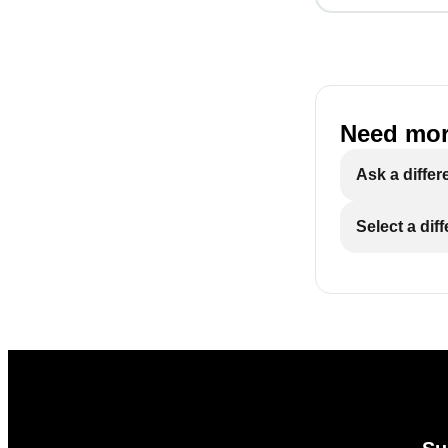
Need mor
Ask a differ
Select a dif