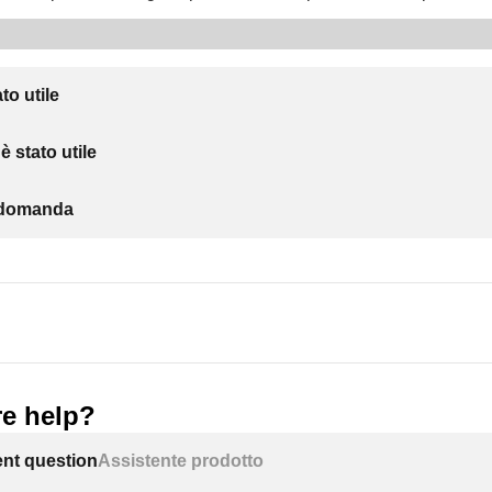
to utile
 stato utile
a domanda
e help?
ent question
Assistente prodotto