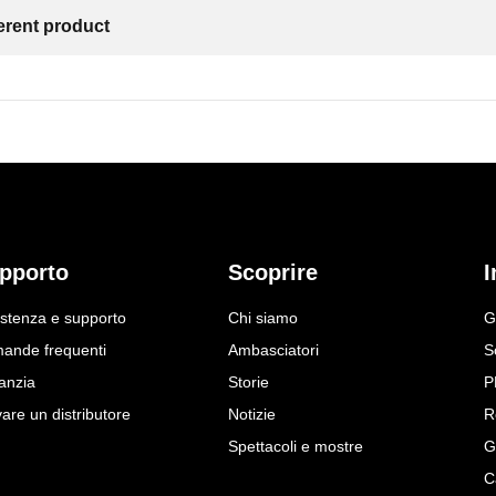
ferent product
pporto
Scoprire
I
istenza e supporto
Chi siamo
G
ande frequenti
Ambasciatori
S
anzia
Storie
P
are un distributore
Notizie
R
Spettacoli e mostre
G
C