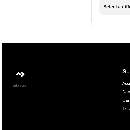
Select a dif
Su
Ass
Sitemap
Dom
Gar
Trov