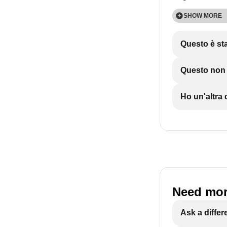
SHOW MORE
SHOW MORE
Questo è sta
Questo non è
Ho un'altr
Need mor
Ask a differ