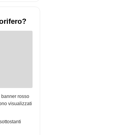
orifero?
n banner rosso
ono visualizzati
sottostanti