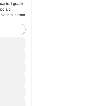
uasto. I guasti
pola di
a volta superata