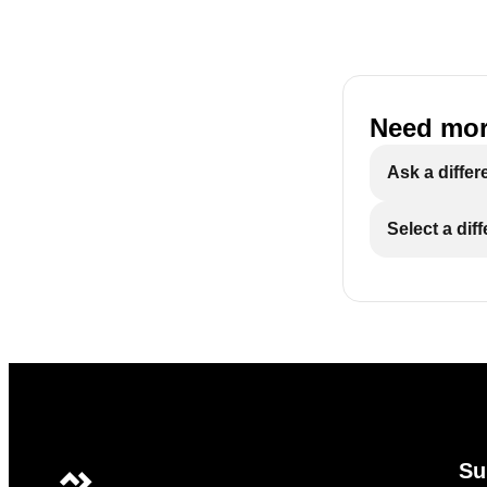
Need mor
Ask a differ
Select a dif
Su