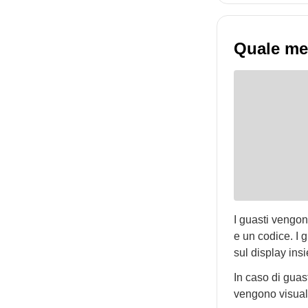
Quale mes
I guasti vengon
e un codice. I 
sul display ins
In caso di guast
vengono visuali