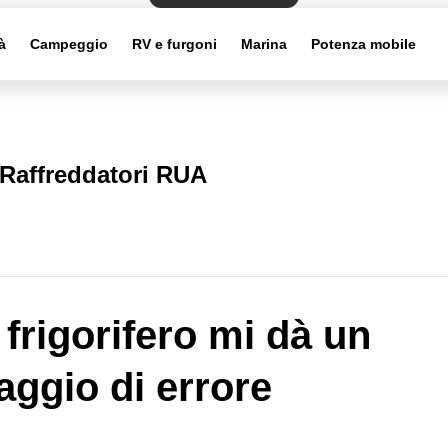
à
Campeggio
RV e furgoni
Marina
Potenza mobile
Raffreddatori RUA
 frigorifero mi dà un
ggio di errore