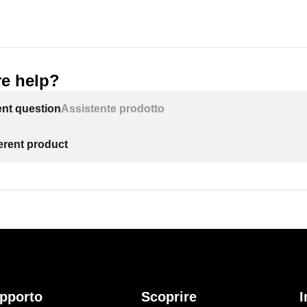
e help?
ent question
Assistente prodotto
ferent product
pporto
Scoprire
I