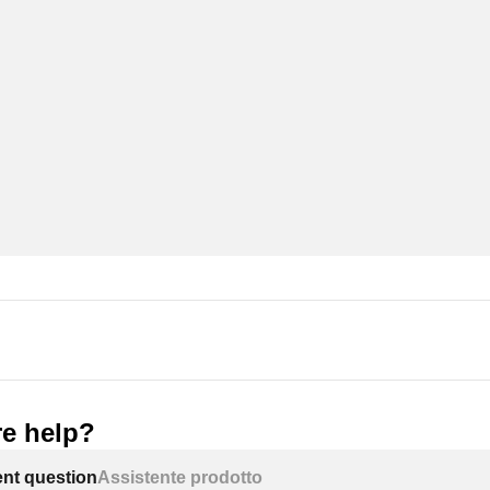
e help?
ent question
Assistente prodotto