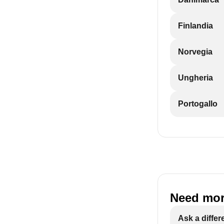
Finlandia
Norvegia
Ungheria
Portogallo
Need mor
Ask a differ