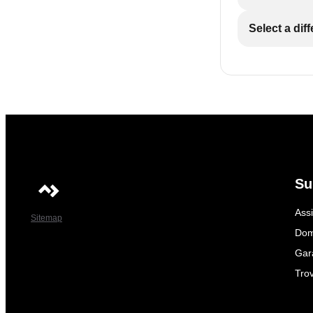
Select a dif
Su
Ass
Sitemap
Dom
Gar
Trov