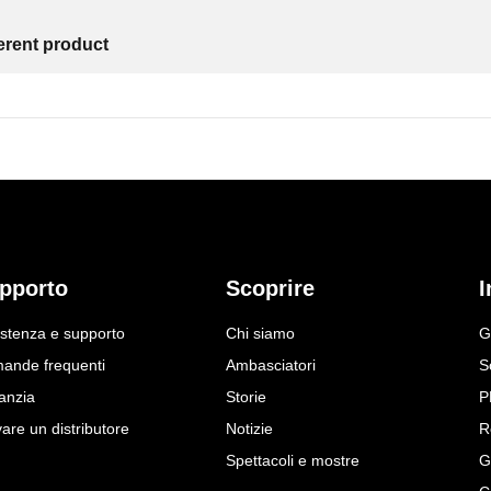
ferent product
pporto
Scoprire
I
istenza e supporto
Chi siamo
G
ande frequenti
Ambasciatori
S
anzia
Storie
P
are un distributore
Notizie
R
Spettacoli e mostre
G