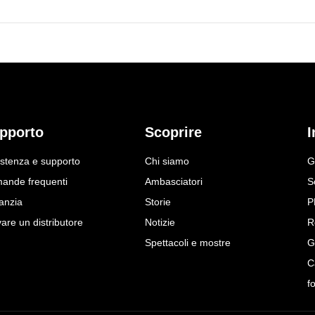
pporto
Scoprire
I
istenza e supporto
Chi siamo
G
ande frequenti
Ambasciatori
S
anzia
Storie
P
are un distributore
Notizie
R
Spettacoli e mostre
G
C
f