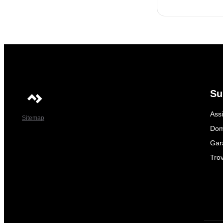
Su
Ass
Sitemap
Dom
Gar
Trov