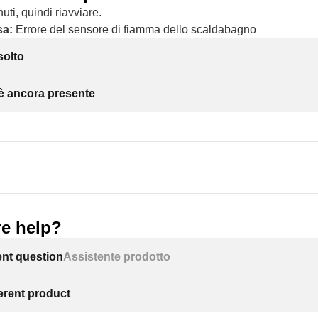
uti, quindi riavviare.
sa:
Errore del sensore di fiamma dello scaldabagno
solto
 è ancora presente
e help?
ent question
Assistente prodotto
ferent product