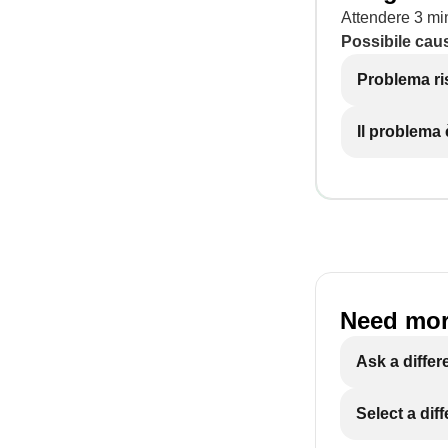
Attendere 3 min
Possibile cau
Problema ri
Il problema
Need mor
Ask a differ
Select a dif