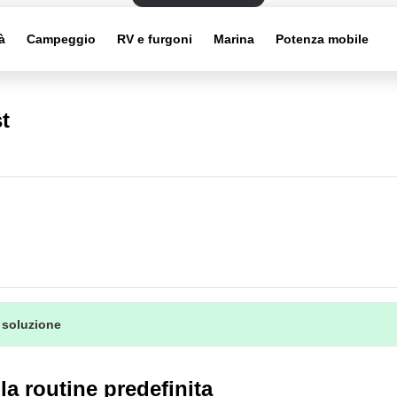
à
Campeggio
RV e furgoni
Marina
Potenza mobile
t
 soluzione
la routine predefinita