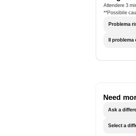
Attendere 3 min
**Possibile caus
Problema ri
Il problema
Need mor
Ask a differ
Select a dif