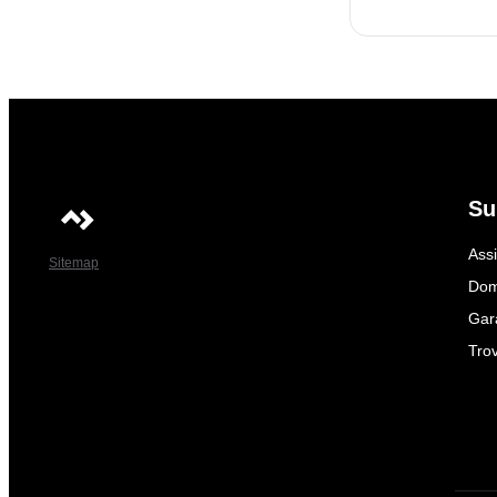
Su
Ass
Sitemap
Dom
Gar
Trov