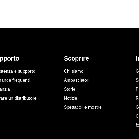
pporto
Scoprire
I
istenza e supporto
Chi siamo
G
ande frequenti
Ambasciatori
S
anzia
Storie
P
are un distributore
Notizie
R
Spettacoli e mostre
G
C
f