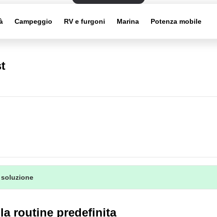
à
Campeggio
RV e furgoni
Marina
Potenza mobile
t
 soluzione
la routine predefinita