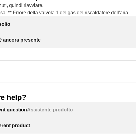
uti, quindi riavviare.
a: ** Errore della valvola 1 del gas del riscaldatore dell'aria.
solto
 è ancora presente
e help?
ent question
Assistente prodotto
ferent product