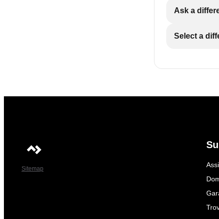
Ask a differ
Select a dif
Su
Ass
Sitemap
Dom
Gar
Trov