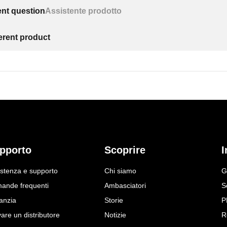
ent question
Assistente prodotto
ferent product
pporto
Scoprire
I
istenza e supporto
Chi siamo
G
ande frequenti
Ambasciatori
S
anzia
Storie
P
are un distributore
Notizie
R