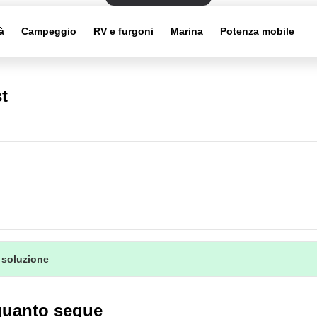
à
Campeggio
RV e furgoni
Marina
Potenza mobile
t
 soluzione
quanto segue