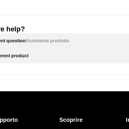
e help?
ent question
Assistente prodotto
ferent product
pporto
Scoprire
I