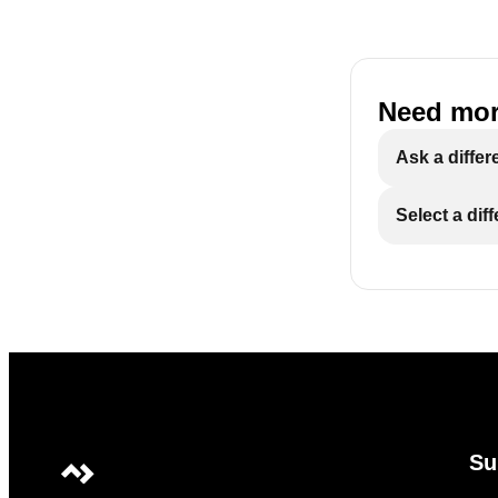
Need mor
Ask a differ
Select a dif
Su