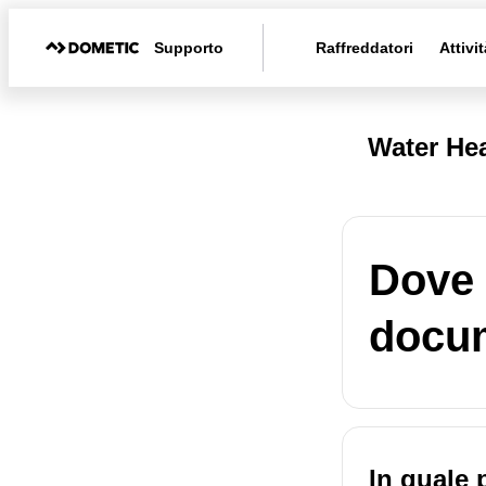
Supporto
Raffreddatori
Attivit
Water Hea
Dove 
docum
In quale 