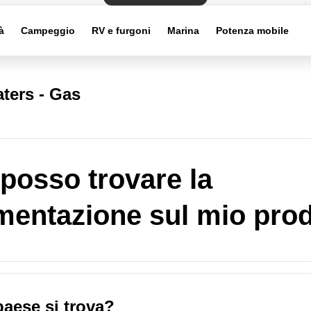
à
Campeggio
RV e furgoni
Marina
Potenza mobile
ters - Gas
posso trovare la
entazione sul mio pro
paese si trova?