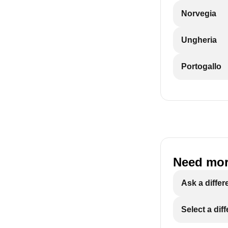
Norvegia
Ungheria
Portogallo
Need mor
Ask a differ
Select a dif