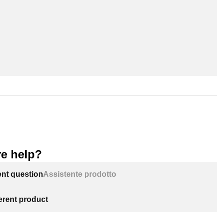
e help?
ent question
Assistente prodotto
ferent product