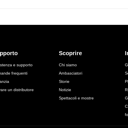
pporto
Scoprire
I
istenza e supporto
Chi siamo
G
ande frequenti
Ambasciatori
S
anzia
Storie
P
are un distributore
Notizie
R
Spettacoli e mostre
G
C
f