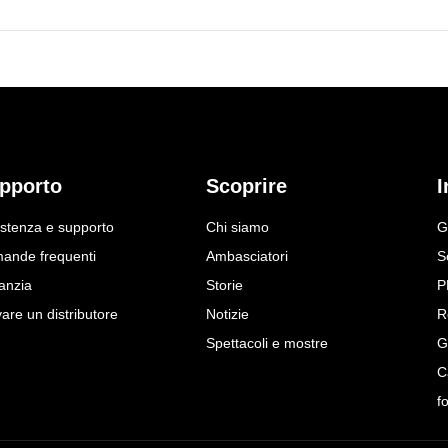
pporto
Scoprire
I
istenza e supporto
Chi siamo
G
ande frequenti
Ambasciatori
S
anzia
Storie
P
are un distributore
Notizie
R
Spettacoli e mostre
G
C
f