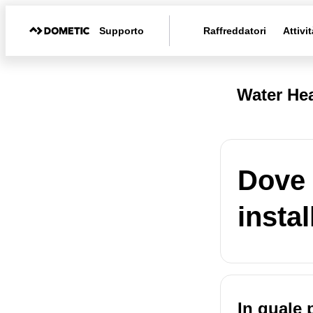
Supporto
Raffreddatori
Attivit
Water Hea
Dove 
insta
In quale 