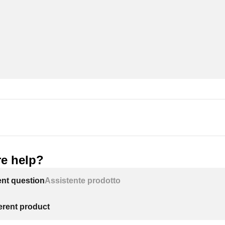
e help?
ent question
Assistente prodotto
ferent product