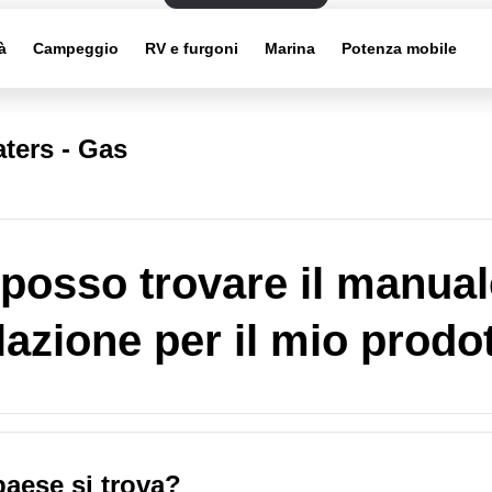
à
Campeggio
RV e furgoni
Marina
Potenza mobile
ters - Gas
posso trovare il manual
llazione per il mio prodo
paese si trova?