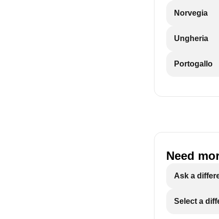
Norvegia
Ungheria
Portogallo
Need mor
Ask a differ
Select a dif