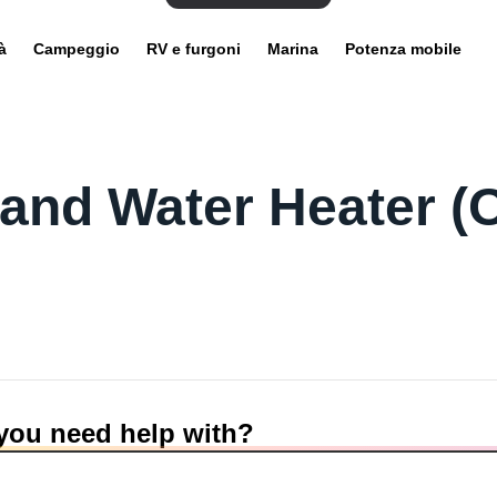
à
Campeggio
RV e furgoni
Marina
Potenza mobile
nd Water Heater (
you need help with?