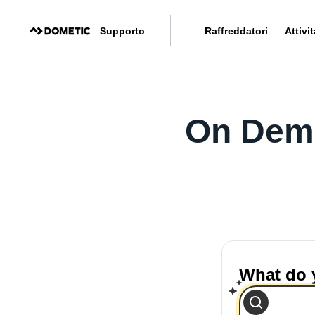
Supporto
Raffreddatori
Attivit
On Dema
What do 