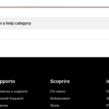
 a help category
pporto
Scoprire
I
istenza e supporto
Chi siamo
G
ande frequenti
Ambasciatori
S
anzia
Storie
P