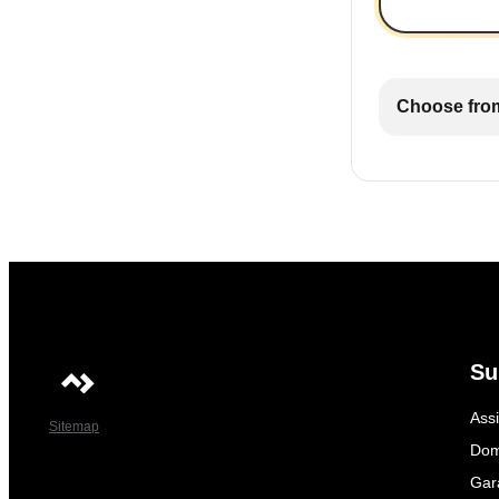
Choose from
Su
Ass
Sitemap
Dom
Gar