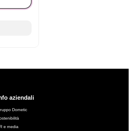
nfo aziendali
ruppo Dometic
ostenibilità
R e media