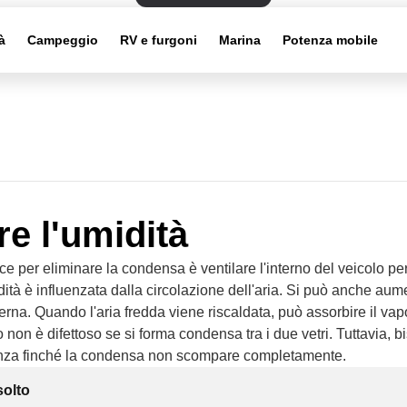
à
Campeggio
RV e furgoni
Marina
Potenza mobile
re l'umidità
e per eliminare la condensa è ventilare l'interno del veicolo per
idità è influenzata dalla circolazione dell'aria. Si può anche aum
erna. Quando l'aria fredda viene riscaldata, può assorbire il vapo
no non è difettoso se si forma condensa tra i due vetri. Tuttavia, 
enza finché la condensa non scompare completamente.
solto