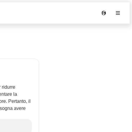
 ridurre
entare la
re. Pertanto, il
bisogna avere