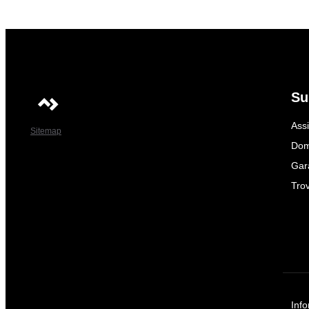
Su
Ass
Sitemap
Dom
Gar
Trov
Info