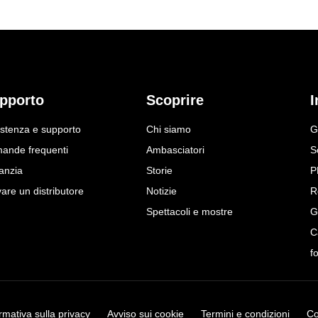
pporto
Scoprire
I
istenza e supporto
Chi siamo
G
ande frequenti
Ambasciatori
S
anzia
Storie
P
are un distributore
Notizie
R
Spettacoli e mostre
G
C
f
rmativa sulla privacy
Avviso sui cookie
Termini e condizioni
Co