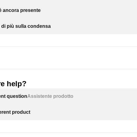
 è ancora presente
 di più sulla condensa
e help?
ent question
Assistente prodotto
ferent product