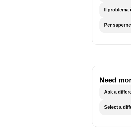
Il problema
Per saperne
Need mor
Ask a differ
Select a dif