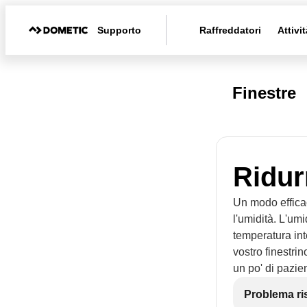
Supporto
Raffreddatori
Attivit
Finestre
Ridur
Un modo efficac
l'umidità. L'um
temperatura int
vostro finestri
un po' di pazi
Problema ri