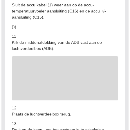
Sluit de accu kabel (1) weer aan op de accu-
temperatuurvoeler aansluiting (C16) en de accu +/-
aansluiting (C15).
)))
11
Klik de middenafdekking van de ADB vast aan de
luchtverdeelbox (ADB).
12
Plaats de luchtverdeelbox terug.
13
Druk op de knop
om het systeem in te schakelen.