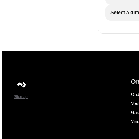
Select a dif
On
Ond
Sitemap
Vee
Gar
Vin