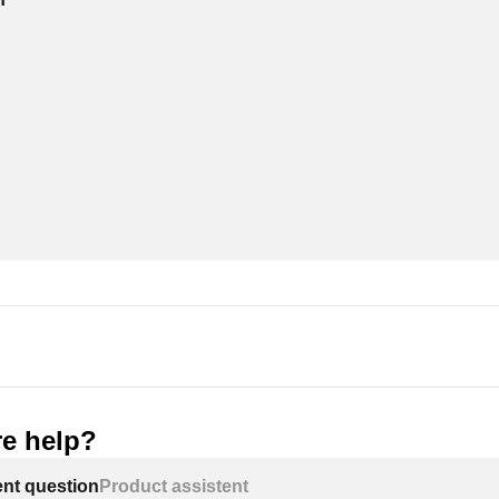
e help?
ent question
Product assistent