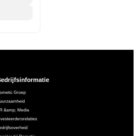
edrijfsinformatie
ometic Groep
uurzaamheid
R &amp; Media
nvesteerdersrelaties
edrijfsoverheid