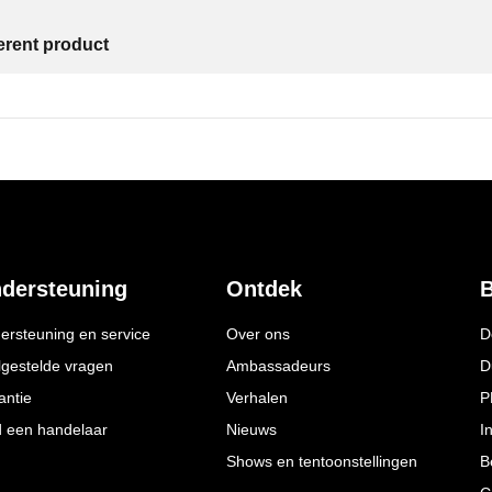
ferent product
dersteuning
Ontdek
B
ersteuning en service
Over ons
D
lgestelde vragen
Ambassadeurs
D
antie
Verhalen
P
d een handelaar
Nieuws
I
Shows en tentoonstellingen
B