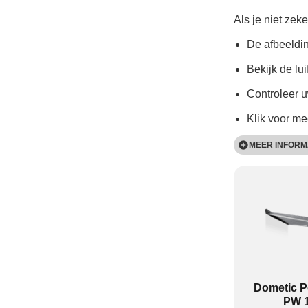
Als je niet zeke
De afbeeldi
Bekijk de lu
Controleer 
Klik voor me
MEER INFORM
PW-producten 
Bij alle PW- e
het uiteinde er 
Dometic P
PW 