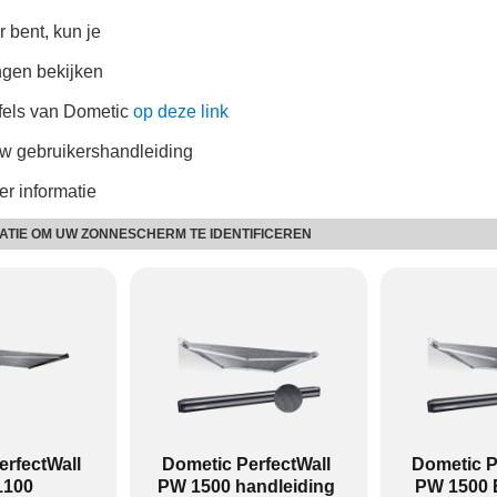
r bent, kun je
ngen bekijken
ifels van Dometic
op deze link
uw gebruikershandleiding
er informatie
ATIE OM UW ZONNESCHERM TE IDENTIFICEREN
worden aan de wand gemonteerd en PR-producten op het dak.
n PR-producten, behalve PW 1100, kan een motor geïntegreerd 
iets anders uitziet:
erfectWall
Dometic PerfectWall
Dometic P
1100
PW 1500 handleiding
PW 1500 E