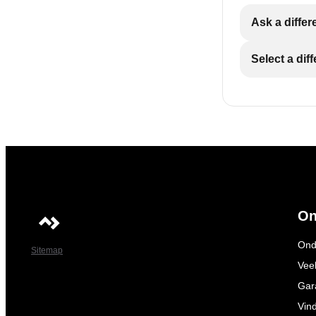
Ask a differ
Select a dif
On
Ond
Sitemap
Vee
Gar
Vin