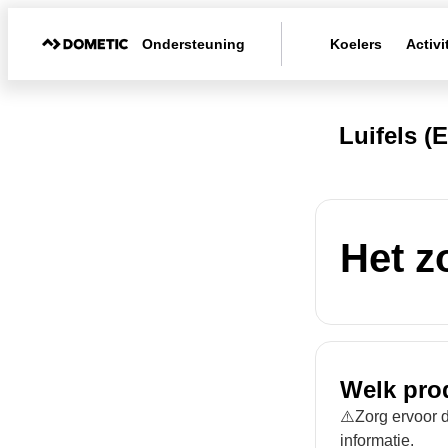
Ondersteuning
Koelers
Activi
Luifels 
Het z
Welk pro
⚠️Zorg ervoor d
informatie.