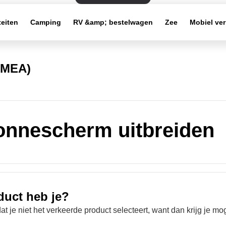
teiten
Camping
RV &amp; bestelwagen
Zee
Mobiel ve
(EMEA)
onnescherm uitbreiden
duct heb je?
at je niet het verkeerde product selecteert, want dan krijg je mog