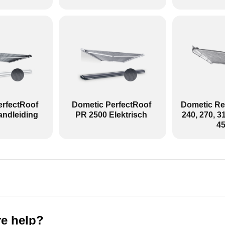
-- Rechts: Andere luifels
 zakluifel zonder armen.
erfectRoof
Dometic PerfectRoof
Dometic Rev
andleiding
PR 2500 Elektrisch
240, 270, 31
45
e help?