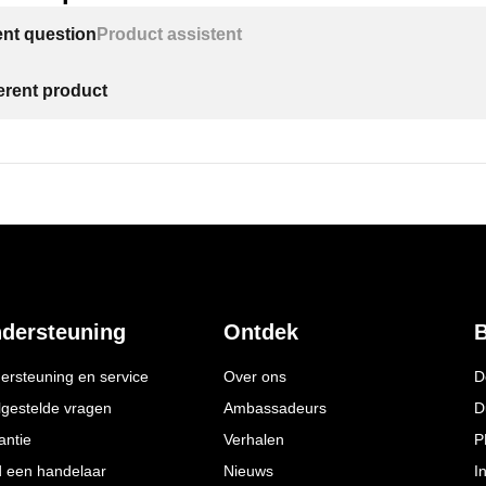
ent question
Product assistent
ferent product
dersteuning
Ontdek
B
ersteuning en service
Over ons
D
lgestelde vragen
Ambassadeurs
D
antie
Verhalen
P
d een handelaar
Nieuws
I