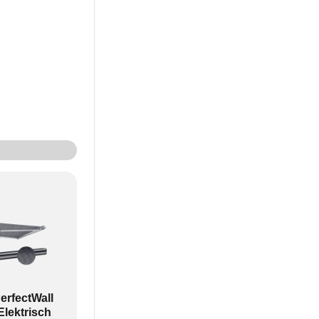
zijn waardoor
erfectWall
lektrisch