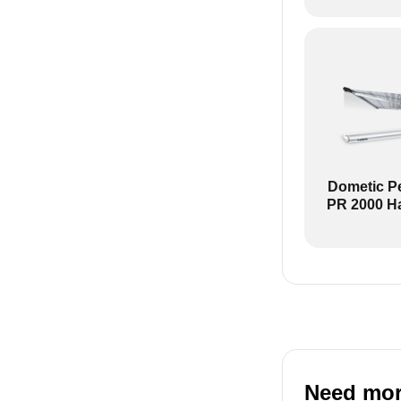
Links: PW1100 -
Revo zip is een
Dometic P
PR 2000 H
Need mor