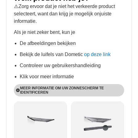
⚠️Zorg ervoor dat je niet het verkeerde product
selecteert, want dan krijg je mogelijk onjuiste
informatie.
Als je niet zeker bent, kun je
De afbeeldingen bekijken
Bekijk de luifels van Dometic
op deze link
Controleer uw gebruikershandleiding
Klik voor meer informatie
MEER INFORMATIE OM UW ZONNESCHERM TE
IDENTIFICEREN
PW-producten worden aan de wand gemonteerd
en PR-producten op het dak.
Bij alle PW- en PR-producten, behalve PW 1100,
kan een motor geïntegreerd zijn waardoor het