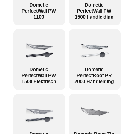
uiteinde er iets anders uitziet:
Dometic
Dometic
PerfectWall PW
PerfectWall PW
1100
1500 handleiding
Links: PW1100 --- Rechts: Andere luifels
Revo zip is een zakluifel zonder armen.
Dometic
Dometic
PerfectWall PW
PerfectRoof PR
1500 Elektrisch
2000 Handleiding