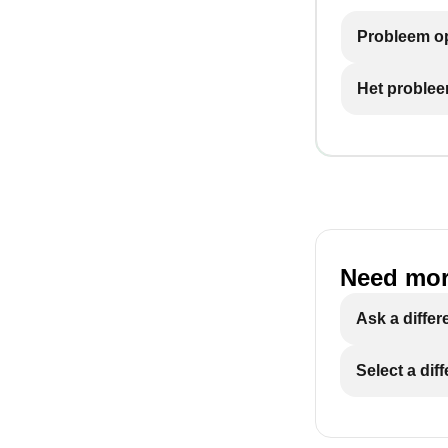
Probleem op
Het problee
Need mor
Ask a differ
Select a dif