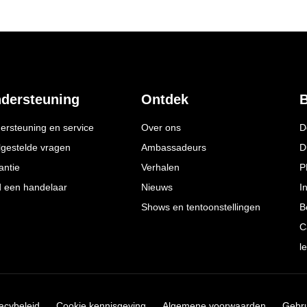
dersteuning
Ontdek
B
ersteuning en service
Over ons
D
lgestelde vragen
Ambassadeurs
D
antie
Verhalen
P
d een handelaar
Nieuws
I
Shows en tentoonstellingen
B
C
l
vacybeleid
Cookie kennisgeving
Algemene voorwaarden
Gebr