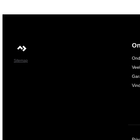
On
Ond
Sitemap
Vee
Gar
Vin
Pri