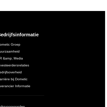
edrijfsinformatie
ometic Groep
uurzaamheid
R &amp; Media
nvesteerdersrelaties
edrijfsoverheid
arrière bij Dometic
everancier Informatie
uiksvoorwaarden