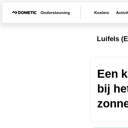
Ondersteuning
Koelers
Activi
Luifels 
Een k
bij h
zonn