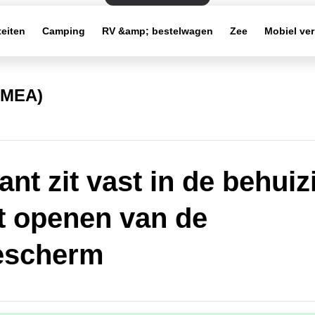
teiten
Camping
RV &amp; bestelwagen
Zee
Mobiel ve
(EMEA)
ant zit vast in de behuiz
et openen van de
escherm