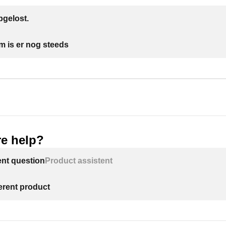
gelost.
m is er nog steeds
e help?
ent question
Product assistent
ferent product