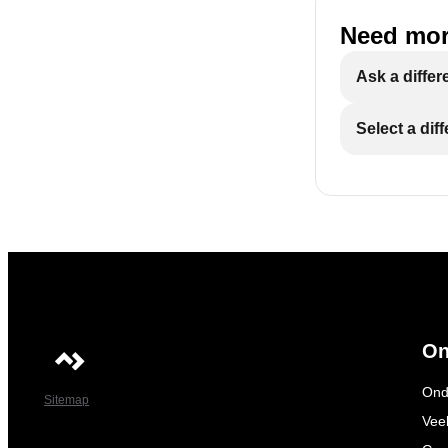
Need mor
Ask a differ
Select a dif
On
Ond
Sitemap
Vee