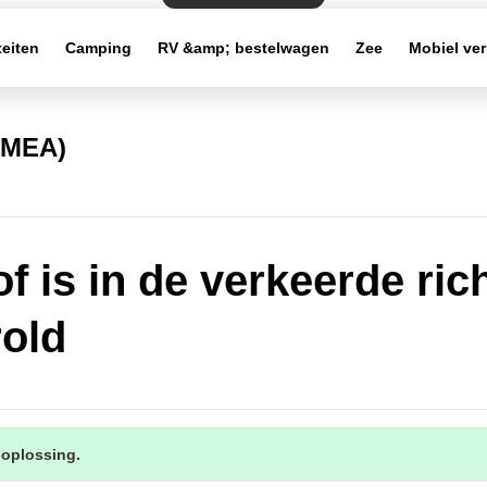
teiten
Camping
RV &amp; bestelwagen
Zee
Mobiel ve
(EMEA)
of is in de verkeerde ric
old
 oplossing.