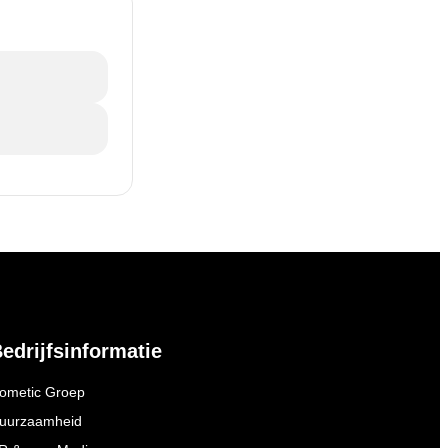
edrijfsinformatie
ometic Groep
uurzaamheid