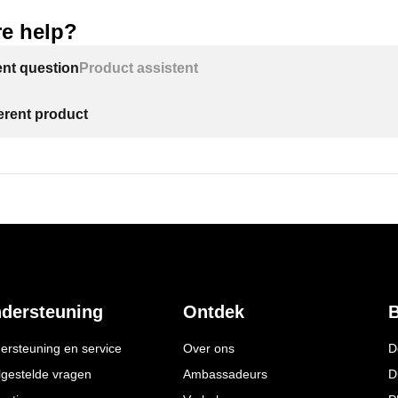
e help?
ent question
Product assistent
ferent product
dersteuning
Ontdek
B
ersteuning en service
Over ons
D
lgestelde vragen
Ambassadeurs
D