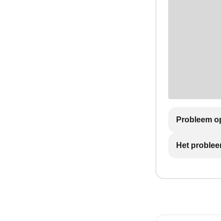
Probleem op
Het problee