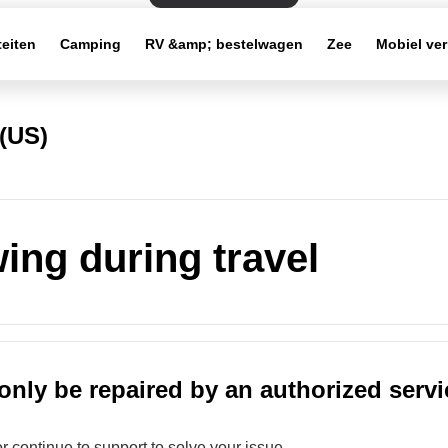
teiten
Camping
RV &amp; bestelwagen
Zee
Mobiel ve
(US)
wing during travel
only be repaired by an authorized servi
or continue to support to solve your issue.