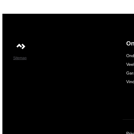
On
Ond
Sitemap
Vee
Gar
Vin
Pri