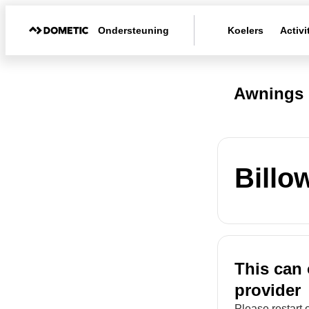
Ondersteuning
Koelers
Activi
Awnings 
Billo
This can 
provider
Please restart 