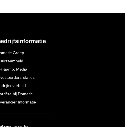
edrijfsinformatie
ometic Groep
uurzaamheid
R &amp; Media
nvesteerdersrelaties
edrijfsoverheid
arrière bij Dometic
everancier Informatie
uiksvoorwaarden