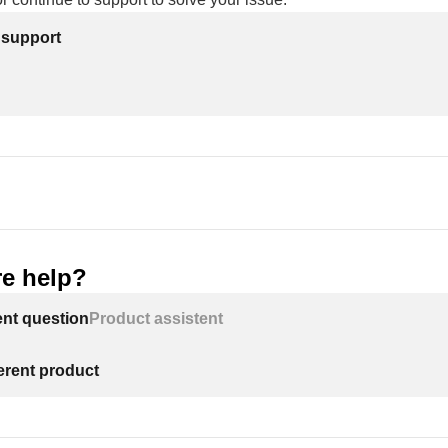
 support
e help?
ent question
Product assistent
ferent product