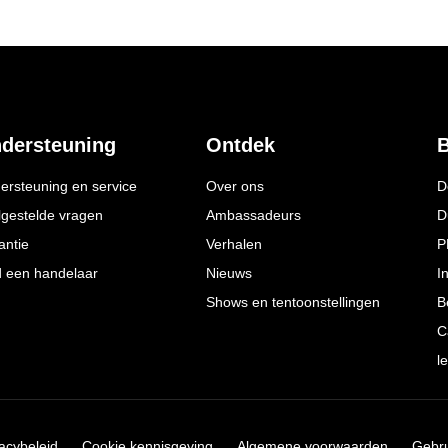
dersteuning
Ontdek
B
ersteuning en service
Over ons
D
lgestelde vragen
Ambassadeurs
D
antie
Verhalen
P
d een handelaar
Nieuws
I
Shows en tentoonstellingen
B
C
l
vacybeleid
Cookie kennisgeving
Algemene voorwaarden
Gebr