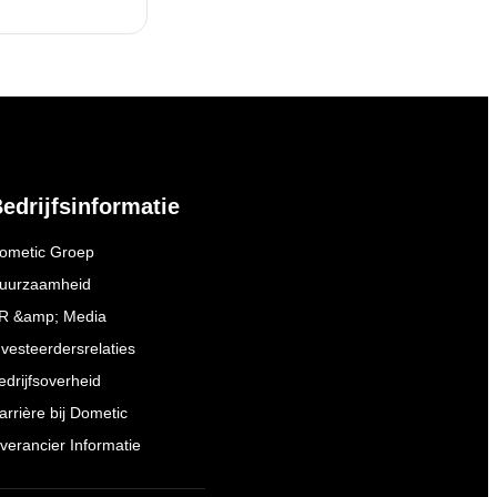
edrijfsinformatie
ometic Groep
uurzaamheid
R &amp; Media
nvesteerdersrelaties
edrijfsoverheid
arrière bij Dometic
everancier Informatie