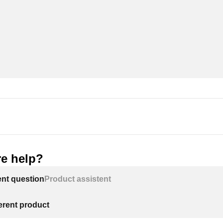
e help?
ent question
Product assistent
ferent product