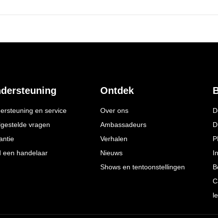
dersteuning
Ontdek
B
ersteuning en service
Over ons
D
lgestelde vragen
Ambassadeurs
D
antie
Verhalen
P
d een handelaar
Nieuws
I
Shows en tentoonstellingen
B
C
l