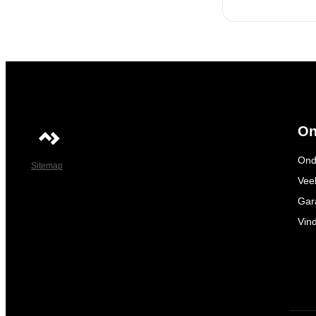
On
Ond
Sitemap
Vee
Gar
Vin