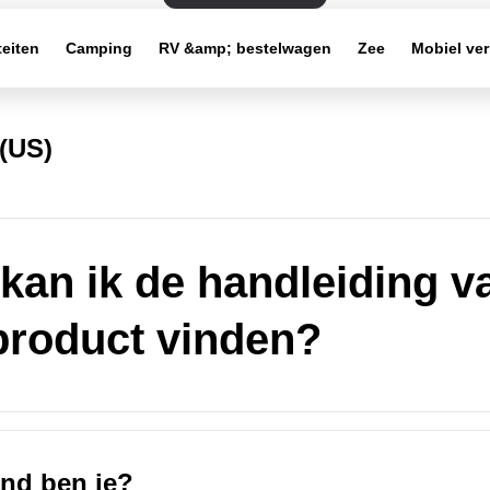
teiten
Camping
RV &amp; bestelwagen
Zee
Mobiel ve
(US)
kan ik de handleiding v
product vinden?
and ben je?