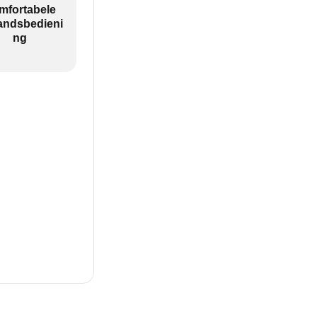
mfortabele
andsbedieni
ng