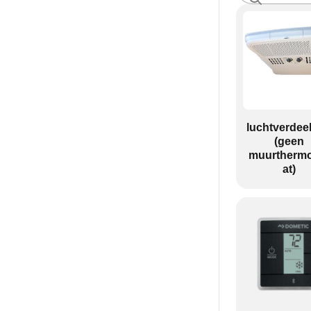
luchtverdee
(geen
muurthermo
at)