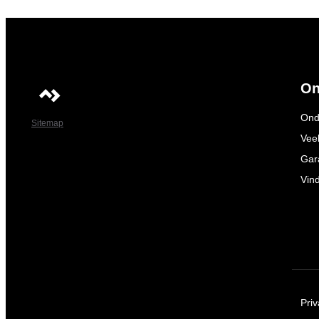
On
Ond
Sitemap
Vee
Gar
Vin
Pri