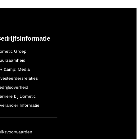
edrijfsinformatie
ometic Groep
uurzaamheid
R &amp; Media
nvesteerdersrelaties
edrijfsoverheid
arrière bij Dometic
everancier Informatie
uiksvoorwaarden