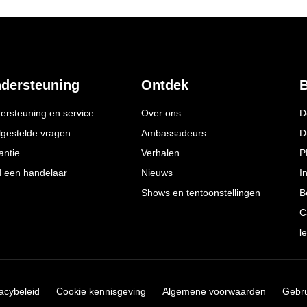
dersteuning
Ontdek
B
ersteuning en service
Over ons
D
lgestelde vragen
Ambassadeurs
D
antie
Verhalen
P
d een handelaar
Nieuws
I
Shows en tentoonstellingen
B
C
l
vacybeleid
Cookie kennisgeving
Algemene voorwaarden
Gebr