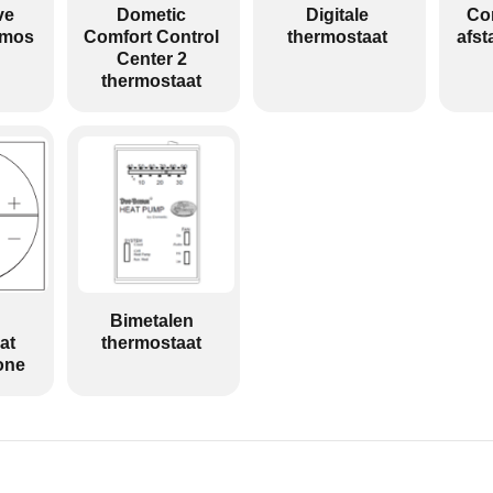
ve
Dometic
Digitale
Co
rmos
Comfort Control
thermostaat
afst
Center 2
thermostaat
Bimetalen
at
thermostaat
one