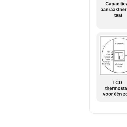
Capacitie
aanraakthe
taat
LCD-
thermosta
voor één z