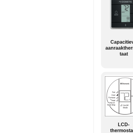
Capacitie
aanraakthe
taat
LCD-
thermosta