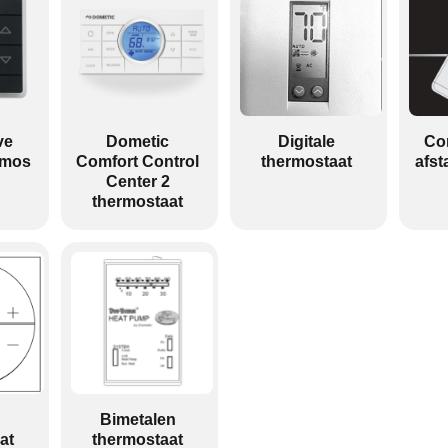
ve
Dometic
Digitale
Co
rmos
Comfort Control
thermostaat
afst
Center 2
thermostaat
Bimetalen
at
thermostaat