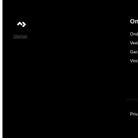
On
Ond
Sitemap
Vee
Gar
Vin
Pri