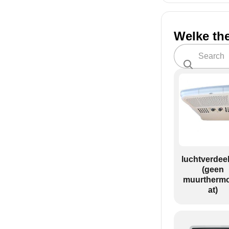
Welke th
luchtverdee
(geen
muurthermo
at)