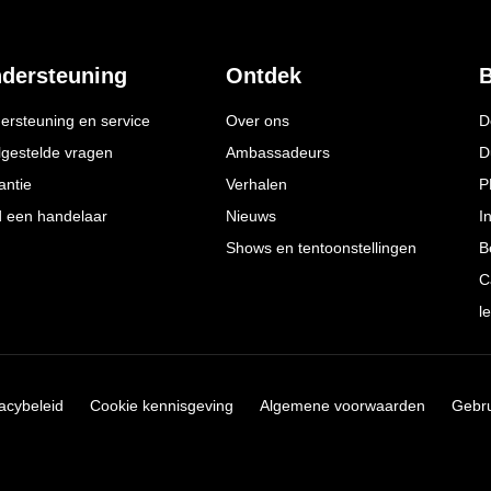
dersteuning
Ontdek
B
ersteuning en service
Over ons
D
lgestelde vragen
Ambassadeurs
D
antie
Verhalen
P
d een handelaar
Nieuws
I
Shows en tentoonstellingen
B
C
l
vacybeleid
Cookie kennisgeving
Algemene voorwaarden
Gebr