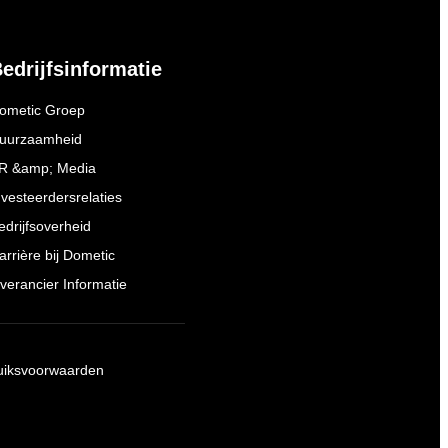
edrijfsinformatie
ometic Groep
uurzaamheid
R &amp; Media
nvesteerdersrelaties
edrijfsoverheid
arrière bij Dometic
everancier Informatie
uiksvoorwaarden