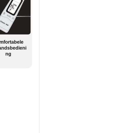
mfortabele
andsbedieni
ng