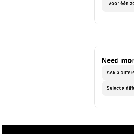
voor één z
Need mor
Ask a differ
Select a dif