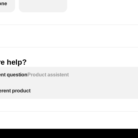
one
e help?
ent question
Product assistent
ferent product