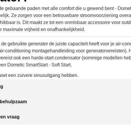
de gebaande paden met alle comfort die u gewend bent - Domet
lijk. Ze zorgen voor een betrouwbare stroomvoorziening over
hikbaar is. Dit maakt ze tot een onmisbaar accessoire voor outd
r maximale vrijheid en onafhankelijkheid.
 de gebruikte generator de juiste capaciteit heeft voor je air-co
air-conditioning montagehandleiding voor generatorvereisten). 
vereist ook een harde-start condensator (sommige modellen he
 een Dometic SmartStart - Soft Start.
oet een zuivere sinusuitgang hebben.
ig
t behulpzaam
een vraag