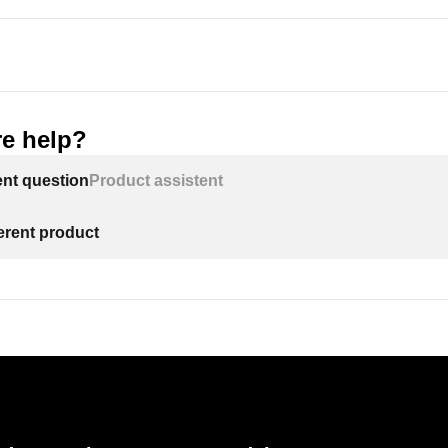
e help?
ent question
Product assistent
ferent product