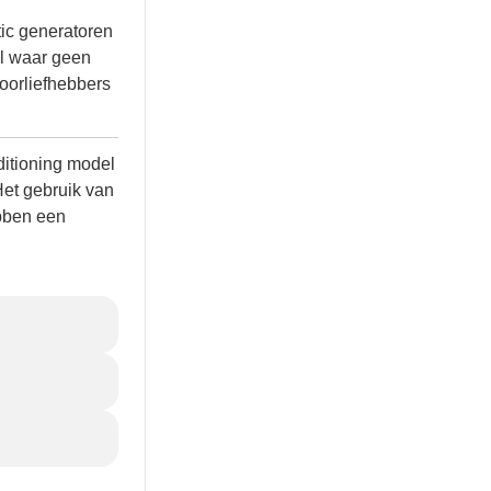
ic generatoren
al waar geen
oorliefhebbers
nditioning model
Het gebruik van
bben een