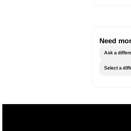
Need mor
Ask a differ
Select a dif