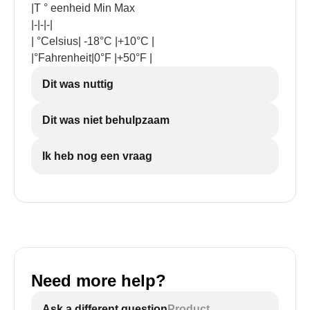
|T ° eenheid Min Max
|-|-|-|
| °Celsius| -18°C |+10°C |
|°Fahrenheit|0°F |+50°F |
Dit was nuttig
Dit was niet behulpzaam
Ik heb nog een vraag
Need more help?
Ask a different question
Product