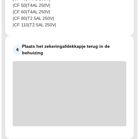
|CF 50|T4AL 250V|
|CF 60|T4AL 250V|
|CF 80|T2.5AL 250V|
|CF 110|T2.5AL 250V|
Plaats het zekeringafdekkapje terug in de
4
behuizing