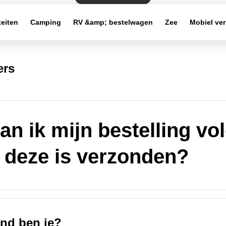
teiten
Camping
RV &amp; bestelwagen
Zee
Mobiel ve
ers
an ik mijn bestelling vo
 deze is verzonden?
and ben je?