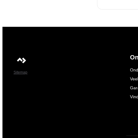
On
Ond
Sitemap
Vee
Gar
Vin