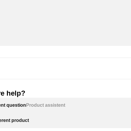
e help?
ent question
Product assistent
ferent product