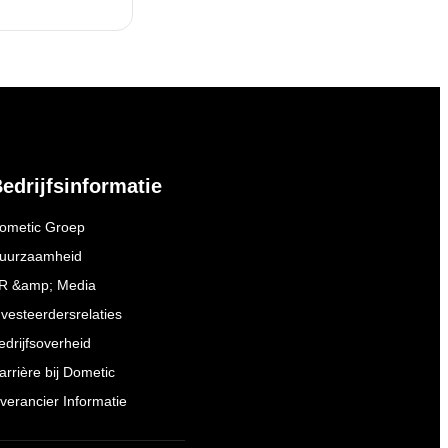
edrijfsinformatie
ometic Groep
uurzaamheid
R &amp; Media
nvesteerdersrelaties
edrijfsoverheid
arrière bij Dometic
everancier Informatie