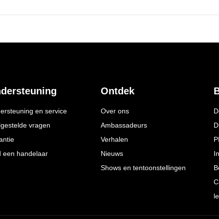
dersteuning
Ontdek
B
ersteuning en service
Over ons
D
lgestelde vragen
Ambassadeurs
D
antie
Verhalen
P
d een handelaar
Nieuws
I
Shows en tentoonstellingen
B
C
l