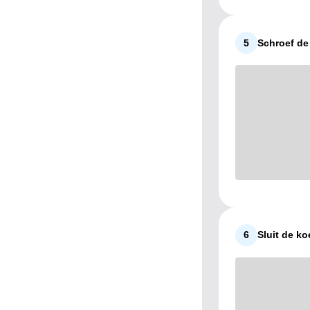
5
Schroef de
6
Sluit de k