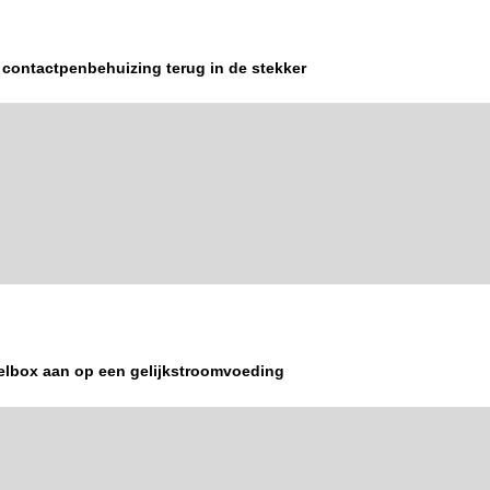
 contactpenbehuizing terug in de stekker
oelbox aan op een gelijkstroomvoeding