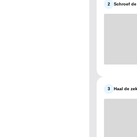
2
Schroef de
3
Haal de zek