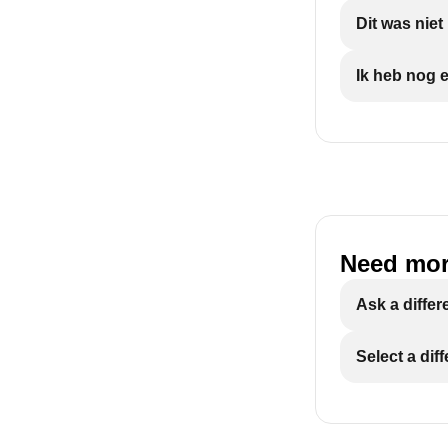
Dit was nie
Ik heb nog 
Need mor
Ask a differ
Select a dif