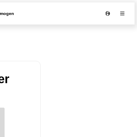
rmogen
er