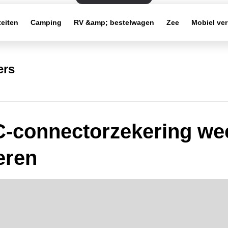
teiten
Camping
RV &amp; bestelwagen
Zee
Mobiel ve
ers
-connectorzekering we
eren