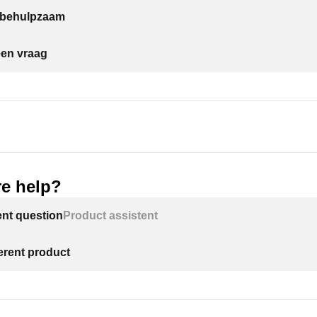
t behulpzaam
een vraag
e help?
ent question
Product assistent
ferent product