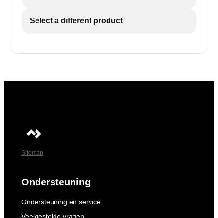
Select a different product
3
De gekozen temperatuureenheid verschijnt op het
scherm en knippert een paar keer voordat de
3
huidige temperatuur weer wordt weergegeven.
De gekozen temperatuureenheid verschijnt op het
scherm en knippert een paar keer voordat de
huidige temperatuur weer wordt weergegeven.
Sitemap
Ondersteuning
Ondersteuning en service
Veelgestelde vragen