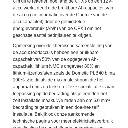
Om uit te rekenen hoe lang de CFX3 op een 12V-
accu werkt, deelt u de bruikbare Ah-capaciteit van
de accu (zie informatie over de Chemie van de
accucapaciteit) door de gemiddelde
energieverbruik (Ah/h) van de CFX3 om het
geschatte aantal bedrijfsuren te krijgen.
Opmerking over de chemische samenstelling van
de accu: loodaccu's hebben een bruikbare
capaciteit van 50% van de opgegeven Ah-
capaciteit, lithium NMC's ongeveer 80% en
lithium-ijzerfosfaten zoals de Dometic PLB40 bijna
100%. Zie dit als de maximale stroom die het
apparaat ooit zou trekken. Deze specificatie is van
toepassing op de bedrading als je een doe-het-
zelf installatie maakt. We raden aan om 6.0 mm²
bedrading te gebruiken in een doe-het-zelf
installatie. Bekijk ook onze aankomende
technische pagina voor meer elektriciteitsverbruik
specificaties bij verschillende omgevings- en