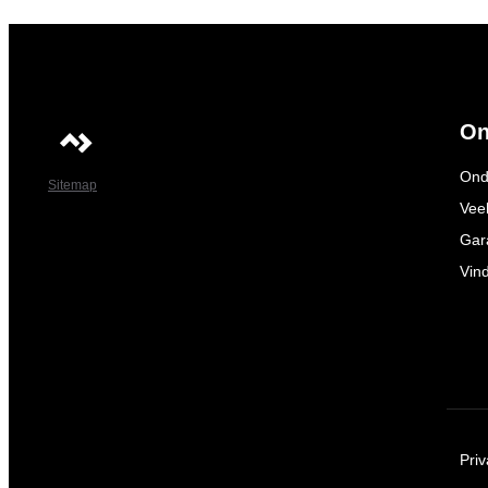
On
Ond
Sitemap
Vee
Gar
Vin
Pri