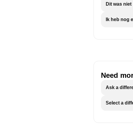
Dit was nie
Ik heb nog 
Need mor
Ask a differ
Select a dif