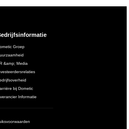
edrijfsinformatie
ometic Groep
uurzaamheid
R &amp; Media
nvesteerdersrelaties
edrijfsoverheid
arrière bij Dometic
everancier Informatie
uiksvoorwaarden