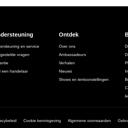
dersteuning
Ontdek
B
ersteuning en service
Over ons
D
lgestelde vragen
Ambassadeurs
D
antie
Verhalen
P
d een handelaar
Nieuws
I
Shows en tentoonstellingen
B
C
l
vacybeleid
Cookie kennisgeving
Algemene voorwaarden
Gebr