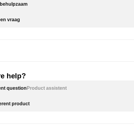
t behulpzaam
een vraag
e help?
ent question
Product assistent
ferent product