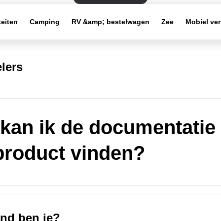
teiten
Camping
RV &amp; bestelwagen
Zee
Mobiel ve
lers
kan ik de documentatie
product vinden?
and ben je?