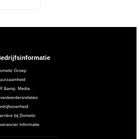
edrijfsinformatie
ometic Groep
uurzaamheid
R &amp; Media
nvesteerdersrelaties
edrijfsoverheid
arrière bij Dometic
everancier Informatie