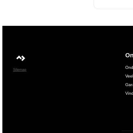
On
Ond
Sitemap
Vee
Gar
Vin