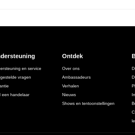
dersteuning
Ontdek
B
ersteuning en service
Over ons
D
lgestelde vragen
Ambassadeurs
D
antie
Verhalen
P
d een handelaar
Nieuws
I
Shows en tentoonstellingen
B
C
l