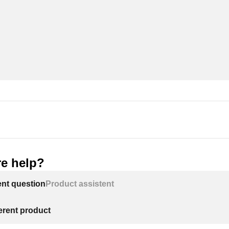
e help?
ent question
Product assistent
ferent product