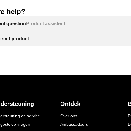
e help?
ent question
Product assistent
ferent product
dersteuning
Ontdek
B
ersteuning en service
Over ons
D
lgestelde vragen
Ambassadeurs
D