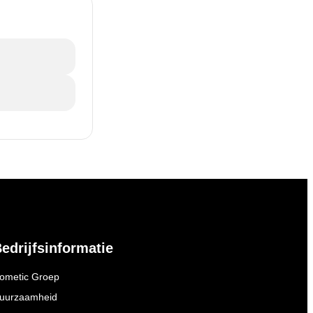
edrijfsinformatie
ometic Groep
uurzaamheid