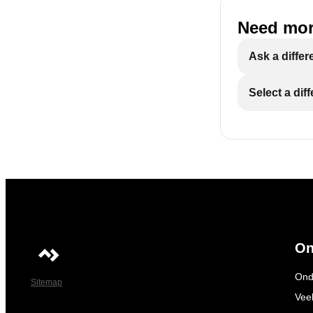
Need mor
Ask a differ
Select a dif
On
Ond
Sitemap
Vee