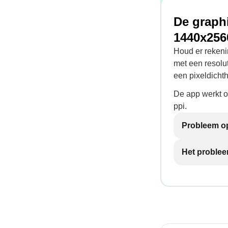
De graphi
1440x256
Houd er rekeni
met een resolu
een pixeldicht
De app werkt o
ppi.
Probleem op
Het problee