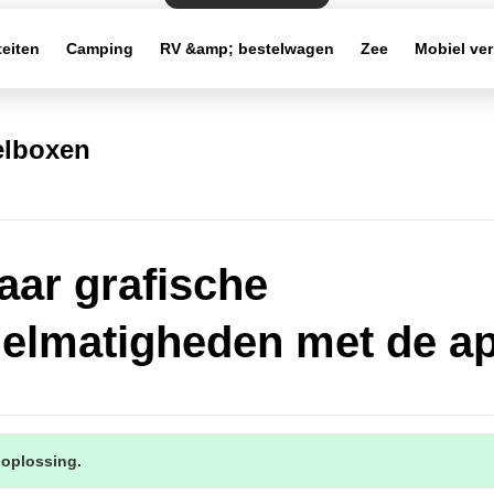
teiten
Camping
RV &amp; bestelwagen
Zee
Mobiel ve
elboxen
vaar grafische
elmatigheden met de a
 oplossing.