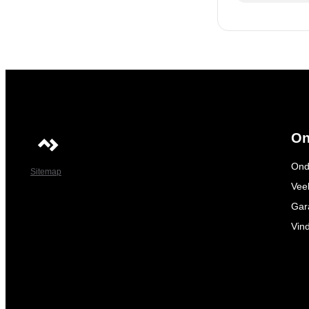
On
Ond
Sitemap
Vee
Gar
Vin