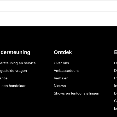
dersteuning
Ontdek
B
ersteuning en service
Over ons
D
lgestelde vragen
Ambassadeurs
D
antie
Verhalen
P
d een handelaar
Nieuws
I
Shows en tentoonstellingen
B
C
l