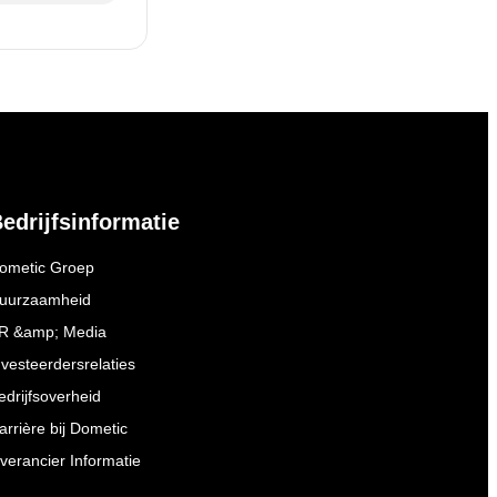
edrijfsinformatie
ometic Groep
uurzaamheid
R &amp; Media
nvesteerdersrelaties
edrijfsoverheid
arrière bij Dometic
everancier Informatie