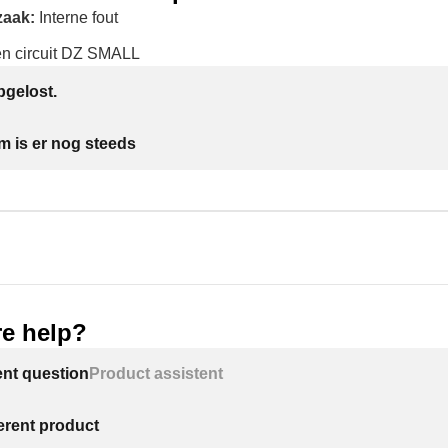
zaak:
Interne fout
 circuit DZ SMALL
gelost.
m is er nog steeds
e help?
ent question
Product assistent
ferent product