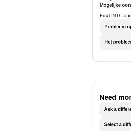
Mogelijke oor
Fout:
NTC open
Probleem op
Het problee
Need mor
Ask a differ
Select a dif