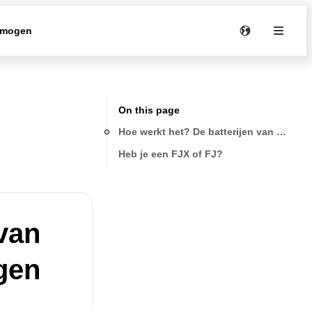
rmogen
On this page
Hoe werkt het? De batterijen van de af
Heb je een FJX of FJ?
 van
gen