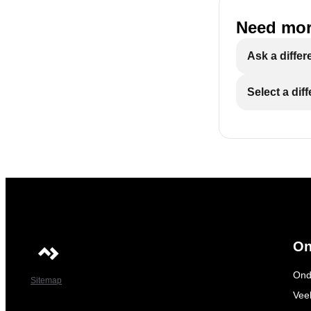
Need mor
Ask a differ
Select a dif
On
Ond
Sitemap
Vee