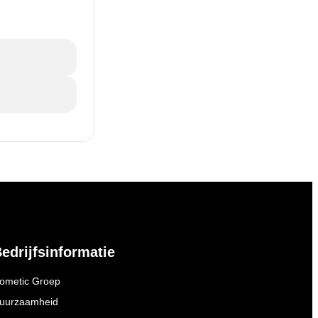
edrijfsinformatie
ometic Groep
uurzaamheid