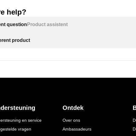
e help?
ent question
Product assistent
ferent product
dersteuning
Ontdek
B
ersteuning en service
Over ons
D
lgestelde vragen
Ambassadeurs
D