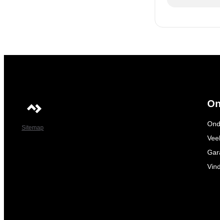
On
Ond
Sitemap
Vee
Gar
Vin