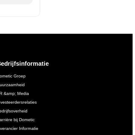
edrijfsinformatie
ometic Groep
uurzaamheid
R &amp; Media
nvesteerdersrelaties
edrijfsoverheid
arrière bij Dometic
everancier Informatie