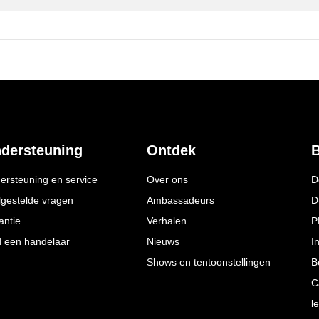
dersteuning
Ontdek
B
ersteuning en service
Over ons
D
lgestelde vragen
Ambassadeurs
D
antie
Verhalen
P
d een handelaar
Nieuws
I
Shows en tentoonstellingen
B
C
l