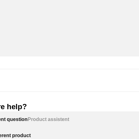
e help?
ent question
Product assistent
ferent product