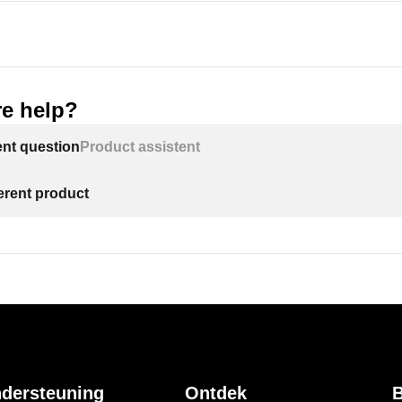
e help?
ent question
Product assistent
ferent product
dersteuning
Ontdek
B