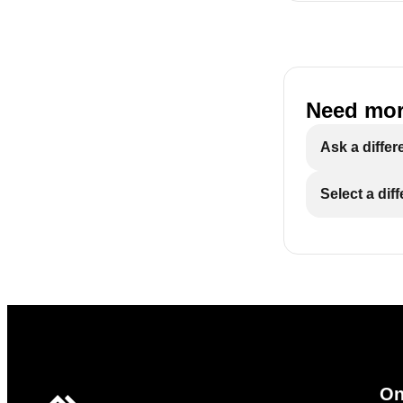
Need mor
Ask a differ
Select a dif
On