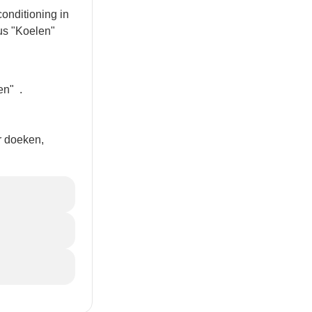
conditioning in
us "Koelen"
len"
.
r doeken,