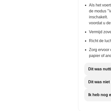
Als het voert
de modus "V
inschakelt.
voordat u d
Vermijd zov
Richt de luch
Zorg ervoor 
papier of a
Dit was nutt
Dit was nie
Ik heb nog 