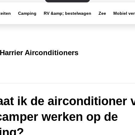
teiten
Camping
RV &amp; bestelwagen
Zee
Mobiel ve
Harrier Airconditioners
aat ik de airconditioner 
camper werken op de
ing?