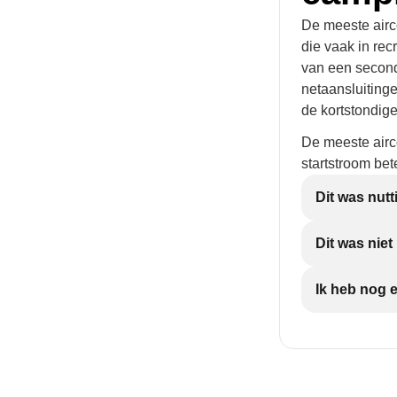
De meeste airc
die vaak in rec
van een seconde
netaansluiting
de kortstondig
De meeste airco
startstroom bet
Dit was nutt
Dit was nie
Ik heb nog 