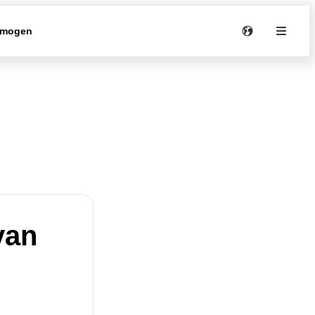
rmogen
van