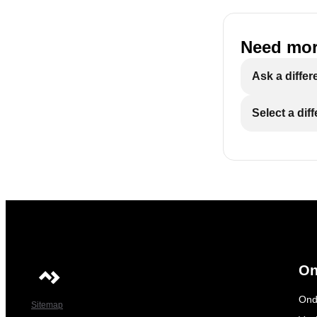
Need mor
Ask a differ
Select a dif
On
Ond
Sitemap