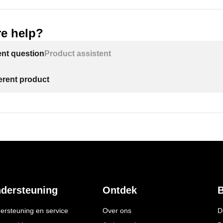
e help?
ent question
Product assistent
ferent product
dersteuning
Ontdek
B
ersteuning en service
Over ons
D