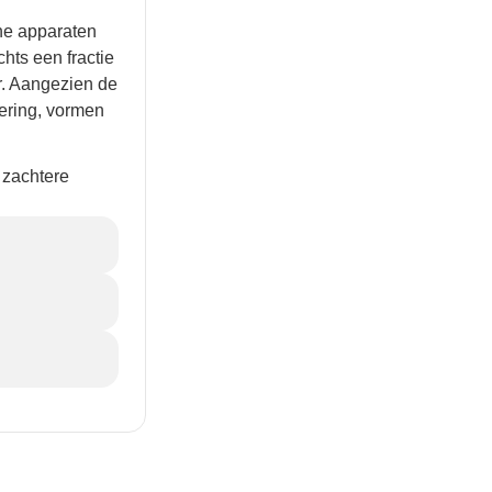
che apparaten
hts een fractie
er. Aangezien de
ering, vormen
 zachtere