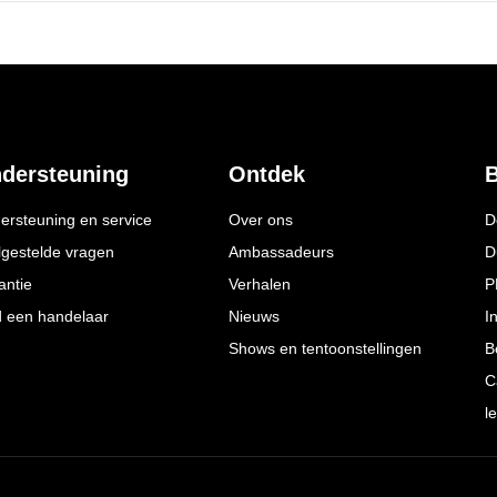
dersteuning
Ontdek
B
ersteuning en service
Over ons
D
lgestelde vragen
Ambassadeurs
D
antie
Verhalen
P
d een handelaar
Nieuws
I
Shows en tentoonstellingen
B
C
l