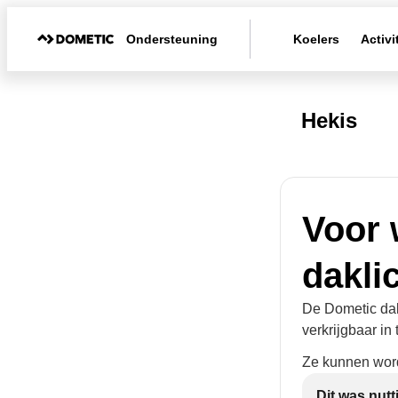
Ondersteuning
Koelers
Activi
Hekis
Voor 
dakli
De Dometic dakl
verkrijgbaar in 
Ze kunnen word
Dit was nutt