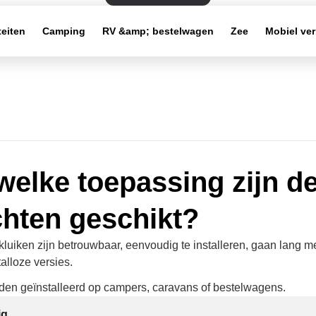
teiten
Camping
RV &amp; bestelwagen
Zee
Mobiel ve
welke toepassing zijn d
chten geschikt?
uiken zijn betrouwbaar, eenvoudig te installeren, gaan lang me
talloze versies.
en geïnstalleerd op campers, caravans of bestelwagens.
ig