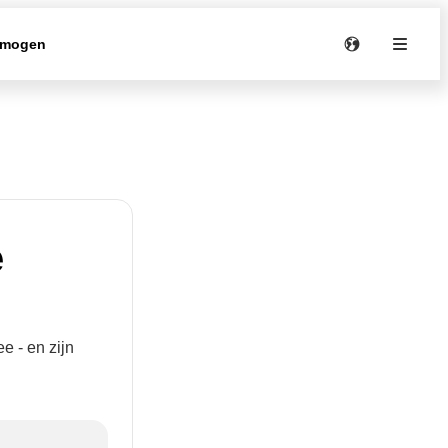
rmogen
e
e - en zijn