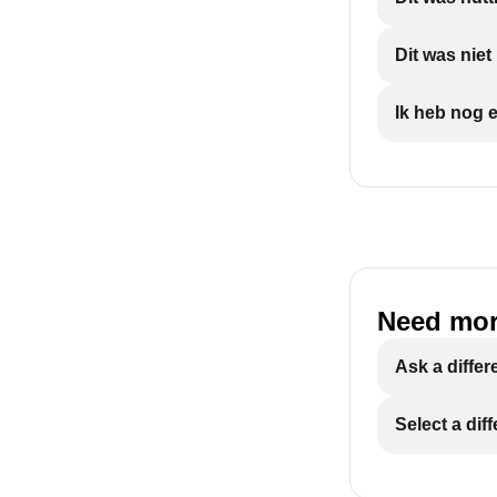
Dit was nie
Ik heb nog 
Need mor
Ask a differ
Select a dif