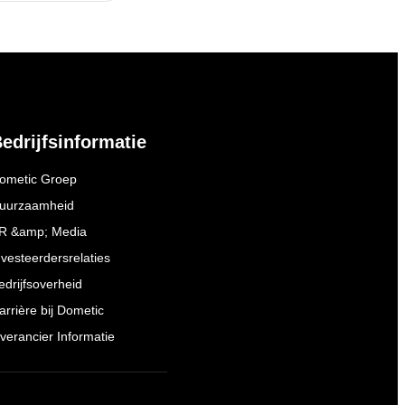
edrijfsinformatie
ometic Groep
uurzaamheid
R &amp; Media
nvesteerdersrelaties
edrijfsoverheid
arrière bij Dometic
everancier Informatie