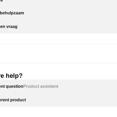
t behulpzaam
een vraag
e help?
ent question
Product assistent
ferent product