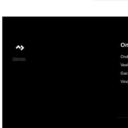
On
Ond
Sitemap
Vee
Gar
Vin