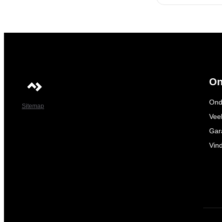
On
Ond
Sitemap
Vee
Gar
Vin