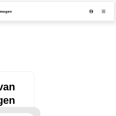
rmogen
 van
gen