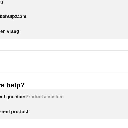
ig
t behulpzaam
een vraag
e help?
ent question
Product assistent
ferent product