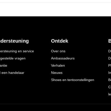
dersteuning
Ontdek
B
ersteuning en service
Over ons
D
lgestelde vragen
Ambassadeurs
D
antie
Verhalen
P
d een handelaar
Nieuws
I
Shows en tentoonstellingen
B
C
l