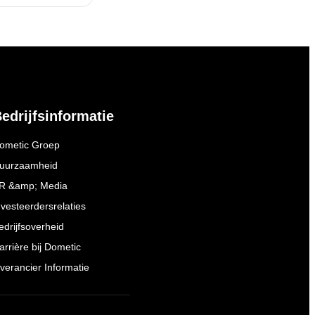
edrijfsinformatie
ometic Groep
uurzaamheid
R &amp; Media
nvesteerdersrelaties
edrijfsoverheid
arrière bij Dometic
everancier Informatie