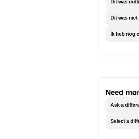
Dit was nutt
Dit was nie
Ik heb nog 
Need mor
Ask a differ
Select a dif