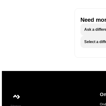
Need mor
Ask a differ
Select a dif
On
Ond