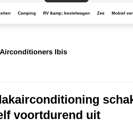
teiten
Camping
RV &amp; bestelwagen
Zee
Mobiel ve
Airconditioners Ibis
dakairconditioning schak
elf voortdurend uit