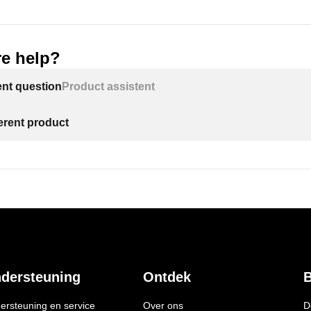
e help?
ent question
Product assistent
ferent product
dersteuning
Ontdek
B
ersteuning en service
Over ons
D