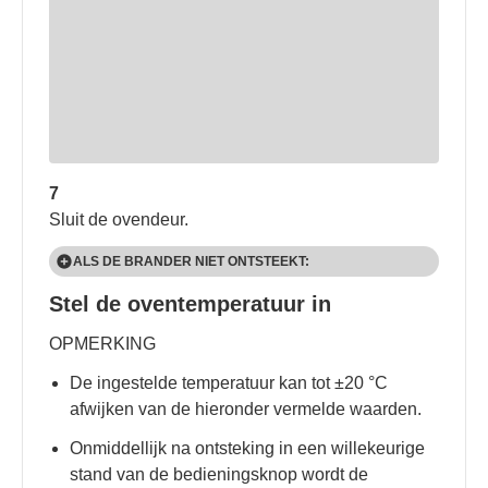
7
Sluit de ovendeur.
ALS DE BRANDER NIET ONTSTEEKT:
Stel de oventemperatuur in
➤ Draai de temperatuurregelaar naar de stand
.
➤ Wacht een minuut.
OPMERKING
Ontsteek de oven opnieuw.
De ingestelde temperatuur kan tot ±20 °C
afwijken van de hieronder vermelde waarden.
Onmiddellijk na ontsteking in een willekeurige
stand van de bedieningsknop wordt de