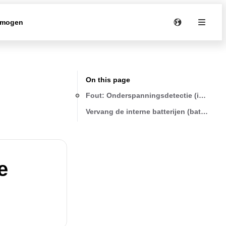
rmogen
On this page
Fout: Onderspanningsdetectie (interne b
Vervang de interne batterijen (batterijen
e