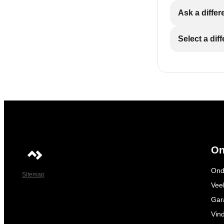
Ask a differ
Select a dif
On
Ond
Sitemap
Vee
Gar
Vin