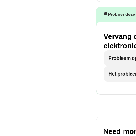
Probeer deze
Vervang d
elektroni
Probleem op
Het problee
Need mor