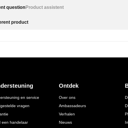
ent question
Product assistent
ferent product
dersteuning
Ontdek
B
ersteuning en service
Over ons
D
lgestelde vragen
Ambassadeurs
D
antie
Verhalen
P
d een handelaar
Nieuws
I