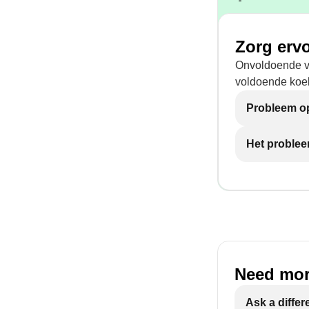
Zorg ervo
Onvoldoende ve
voldoende koel
Probleem op
Het problee
Need mor
Ask a differ