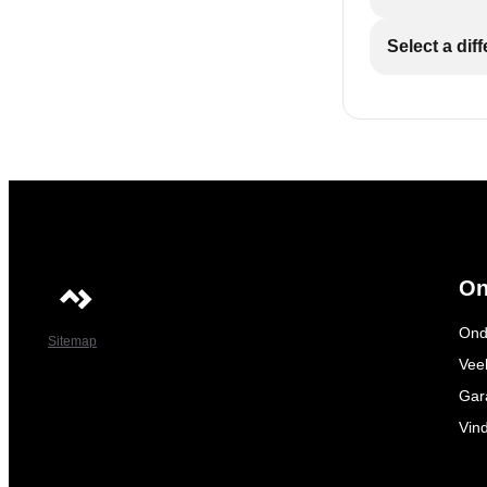
Select a dif
On
Ond
Sitemap
Vee
Gar
Vin