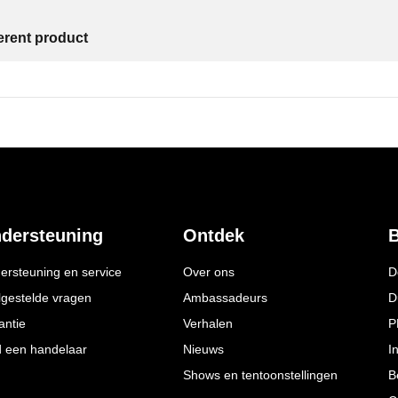
ferent product
dersteuning
Ontdek
B
ersteuning en service
Over ons
D
lgestelde vragen
Ambassadeurs
D
antie
Verhalen
P
d een handelaar
Nieuws
I
Shows en tentoonstellingen
B