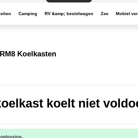
teiten
Camping
RV &amp; bestelwagen
Zee
Mobiel ve
RM8 Koelkasten
koelkast koelt niet vold
 oplossing.