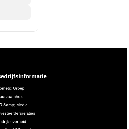
edrijfsinformatie
ometic Groep
uurzaamheid
R &amp; Media
nvesteerdersrelaties
edrijfsoverheid